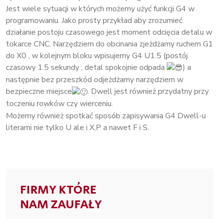
Jest wiele sytuacji w których możemy użyć funkcji G4 w
programowaniu. Jako prosty przykład aby zrozumieć
działanie postoju czasowego jest moment odcięcia detalu w
tokarce CNC. Narzędziem do obcinania zjeżdżamy ruchem G1
do X0 , w kolejnym bloku wpisujemy G4 U1.5 (postój
czasowy 1.5 sekundy , detal spokojnie odpada
) a
następnie bez przeszkód odjeżdżamy narzędziem w
bezpieczne miejsce
. Dwell jest również przydatny przy
toczeniu rowków czy wierceniu.
Możemy również spotkać sposób zapisywania G4 Dwell-u
literami nie tylko U ale i X,P a nawet F i S.
FIRMY KTÓRE
NAM ZAUFAŁY